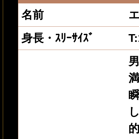
名前
身長・ｽﾘｰｻｲｽﾞ
T